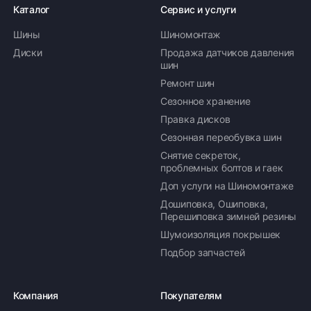
Каталог
Сервис и услуги
Шины
Шиномонтаж
Диски
Продажа датчиков давления
шин
Ремонт шин
Сезонное хранение
Правка дисков
Сезонная переобувка шин
Снятие секреток,
проблемных болтов и гаек
Доп услуги на Шиномонтаже
Дошиповка, Ошиповка,
Перешиповка зимней резины
Шумоизоляция покрышек
Подбор запчастей
Компания
Покупателям