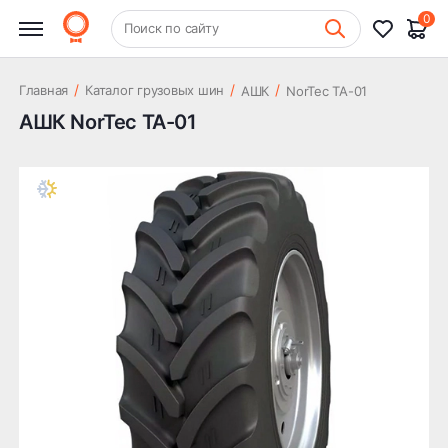
0
+7 (831) 261-35-35
Поиск по сайту
Шиномонтаж
/
/
/
Главная
Каталог грузовых шин
АШК
NorTec TA-01
АШК NorTec TA-01