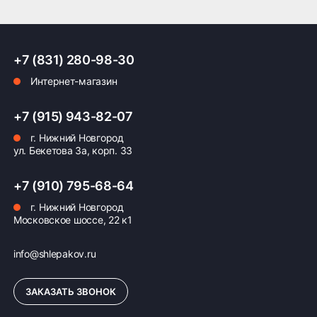
Шина Diablo Superbike предназначена
исключительно для профессиональных треков и
ПОДРОБНЕЕ ОБ ДОСТАВКЕ
не рекомендуется для повседневного
использования вне специальных соревнований
+7 (831) 280-98-30
или автодромов.
Интернет-магазин
Оплата заказа
+7 (915) 943-82-07
Возможна картой, наличными при получении,
г. Нижний Новгород
также доступно оформление кредита и
ул. Бекетова 3а, корп. 33
формирование счёта для Юр.Лица
+7 (910) 795-68-64
ПОДРОБНЕЕ ОБ ОПЛАТЕ
г. Нижний Новгород
Московское шоссе, 22 к1
info@shlepakov.ru
ЗАКАЗАТЬ ЗВОНОК