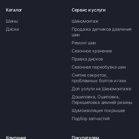
Каталог
Сервис и услуги
Шины
Шиномонтаж
Диски
Продажа датчиков давления
шин
Ремонт шин
Сезонное хранение
Правка дисков
Сезонная переобувка шин
Снятие секреток,
проблемных болтов и гаек
Доп услуги на Шиномонтаже
Дошиповка, Ошиповка,
Перешиповка зимней резины
Шумоизоляция покрышек
Подбор запчастей
Компания
Покупателям