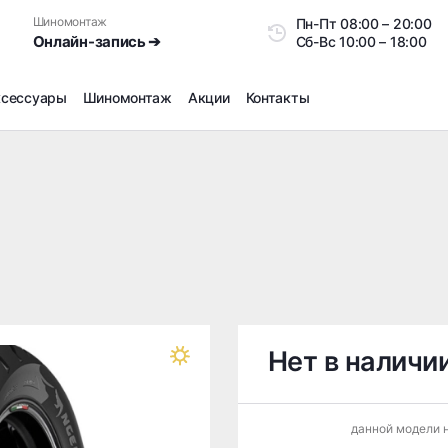
Шиномонтаж
Пн-Пт
08:00 – 20:0
Онлайн-запись ➔
Сб-Вс
10:00 – 18:00
ксессуары
Шиномонтаж
Акции
Контакты
Шиномонтаж
Продажа датчиков давления шин
Ремонт шин
Сезонное хранение
Правка дисков
Сезонная переобувка шин
Снятие секреток, проблемных болтов и гаек
Доп услуги на Шиномонтаже
Нет в наличи
Дошиповка, Ошиповка, Перешиповка зимней резины
Шумоизоляция покрышек
данной модели н
Подбор запчастей