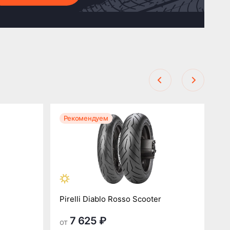
Рекомендуем
Р
Pirelli Diablo Rosso Scooter
Pi
7 625 ₽
от
от