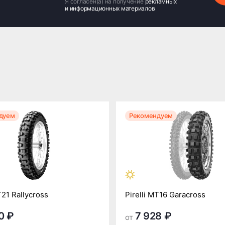
Я согласен(а) на получение
рекламных
и информационных материалов
дуем
Рекомендуем
T21 Rallycross
Pirelli MT16 Garacross
0 ₽
7 928 ₽
от