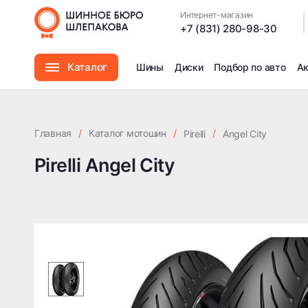
Интернет-магазин
|
+7 (831) 280-98-30
Каталог
Шины
Диски
Подбор по авто
А
Шины
Главная
/
Каталог мотошин
/
/
Pirelli
Angel City
Диски
Pirelli Angel City
Автомасла
Аксессуары