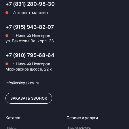
+7 (831) 280-98-30
Интернет-магазин
Оплата заказа
+7 (915) 943-82-07
г. Нижний Новгород
Возможна картой, наличными при получении,
ул. Бекетова 3а, корп. 33
также доступно оформление кредита и
формирование счёта для Юр.Лица
+7 (910) 795-68-64
ПОДРОБНЕЕ ОБ ОПЛАТЕ
г. Нижний Новгород
Московское шоссе, 22 к1
info@shlepakov.ru
ЗАКАЗАТЬ ЗВОНОК
Каталог
Сервис и услуги
Шины
Шиномонтаж