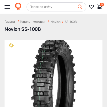
0
+7 (831) 261-35-35
Поиск по сайту
Шиномонтаж
/
/
/
Главная
Каталог мотошин
Novion
SS-100B
Novion SS-100B