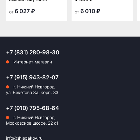
производительность, комфорт и безопасность
транспортной
транспортной
движения, делая поездку увлекательной и
компании в Нижнем
компании в Нижнем
6 027 ₽
6 010 ₽
от
от
безопасной независимо от погодных условий.
Новгороде —
Новгороде
бесплатная
ПОДРОБНЕЕ ОБ ДОСТАВКЕ
+7 (831) 280-98-30
Интернет-магазин
Оплата заказа
+7 (915) 943-82-07
Возможна картой, наличными при получении,
г. Нижний Новгород
также доступно оформление кредита и
ул. Бекетова 3а, корп. 33
формирование счёта для Юр.Лица
+7 (910) 795-68-64
ПОДРОБНЕЕ ОБ ОПЛАТЕ
г. Нижний Новгород
Московское шоссе, 22 к1
info@shlepakov.ru