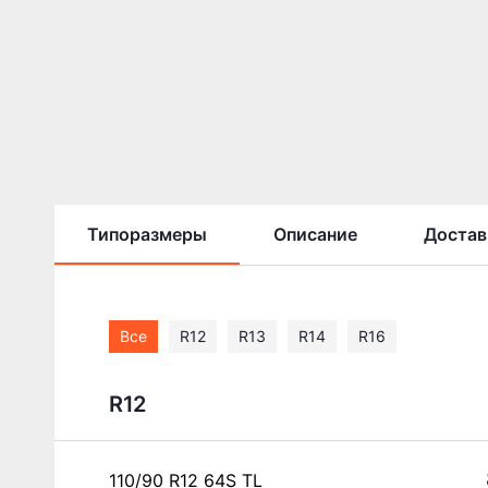
Типоразмеры
Описание
Достав
Все
R12
R13
R14
R16
R12
110/90 R12 64S TL