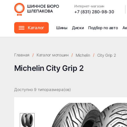
Интернет-магазин
|
+7 (831) 280-98-30
Каталог
Шины
Диски
Подбор по авто
А
Шины
Главная
/
Каталог мотошин
/
/
Michelin
City Grip 2
Диски
Michelin City Grip 2
Автомасла
Доступно 9 типоразмера(ов)
Аксессуары