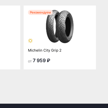
Рекомендуем
Р
Michelin City Grip 2
Mi
7 959 ₽
от
от