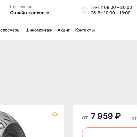
Шиномонтаж
Пн-Пт
08:00 – 20:0
Онлайн-запись ➔
Сб-Вс
10:00 – 18:00
ксессуары
Шиномонтаж
Акции
Контакты
Шиномонтаж
Продажа датчиков давления шин
Ремонт шин
Сезонное хранение
Правка дисков
Сезонная переобувка шин
Снятие секреток, проблемных болтов и гаек
Доп услуги на Шиномонтаже
7 959 ₽
Дошиповка, Ошиповка, Перешиповка зимней резины
от
от
Шумоизоляция покрышек
Подбор запчастей