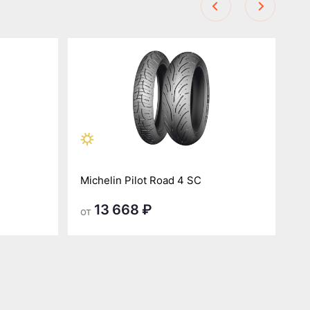
Michelin Pilot Road 4 SC
Mi
13 668 ₽
от
от