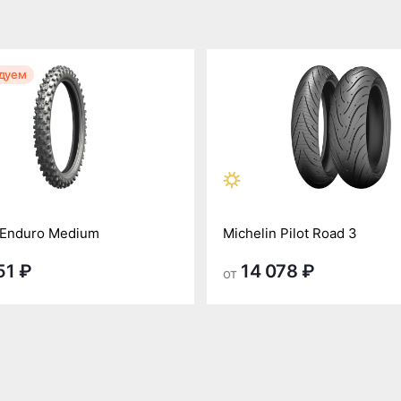
дуем
 Enduro Medium
Michelin Pilot Road 3
51 ₽
14 078 ₽
от