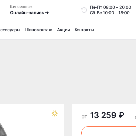
Шиномонтаж
Пн-Пт
08:00 – 20:0
Онлайн-запись ➔
Сб-Вс
10:00 – 18:00
ксессуары
Шиномонтаж
Акции
Контакты
Шиномонтаж
Продажа датчиков давления шин
Ремонт шин
Сезонное хранение
Правка дисков
Сезонная переобувка шин
Снятие секреток, проблемных болтов и гаек
Доп услуги на Шиномонтаже
13 259 ₽
Дошиповка, Ошиповка, Перешиповка зимней резины
от
Шумоизоляция покрышек
Подбор запчастей