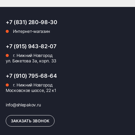
+7 (831) 280-98-30
Интернет-магазин
Оплата заказа
Возможна картой, наличными при получении,
+7 (915) 943-82-07
также доступно оформление кредита и
г. Нижний Новгород
формирование счёта для Юр.Лица
ул. Бекетова 3а, корп. 33
ПОДРОБНЕЕ ОБ ОПЛАТЕ
+7 (910) 795-68-64
г. Нижний Новгород
Московское шоссе, 22 к1
info@shlepakov.ru
ЗАКАЗАТЬ ЗВОНОК