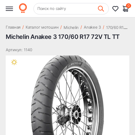
26 662 ₽
TL TT
0
+7 (831) 261-35-35
Поиск по сайту
Шиномонтаж
1
70/60 R17 72V TL TT
/
/
/
/
Главная
Каталог мотошин
Anakee 3
Michelin
Michelin Anakee 3 170/60 R17 72V TL TT
Артикул: 1140