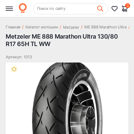
21 676 ₽
130/80 R17 65H TL WW
0
+7 (831) 261-35-35
Поиск по сайту
Шиномонтаж
/
/
/
/
Главная
Каталог мотошин
ME 888 Marathon Ultra
Metzeler
1
Metzeler ME 888 Marathon Ultra 130/80
R17 65H TL WW
Артикул: 1013