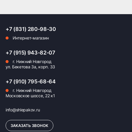
ПОДРОБНЕЕ ОБ ДОСТАВКЕ
+7 (831) 280-98-30
Интернет-магазин
Оплата заказа
Возможна картой, наличными при получении,
+7 (915) 943-82-07
также доступно оформление кредита и
г. Нижний Новгород
формирование счёта для Юр.Лица
ул. Бекетова 3а, корп. 33
ПОДРОБНЕЕ ОБ ОПЛАТЕ
+7 (910) 795-68-64
г. Нижний Новгород
Московское шоссе, 22 к1
info@shlepakov.ru
ЗАКАЗАТЬ ЗВОНОК