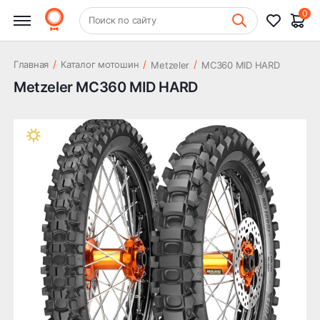
0
+7 (831) 261-35-35
Поиск по сайту
Шиномонтаж
/
/
/
Главная
Каталог мотошин
Metzeler
MC360 MID HARD
Metzeler MC360 MID HARD