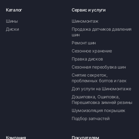
Каталог
Сервис и услуги
Шины
Шиномонтаж
Диски
Продажа датчиков давления
шин
Ремонт шин
Сезонное хранение
Правка дисков
Сезонная переобувка шин
Снятие секреток,
проблемных болтов и гаек
Доп услуги на Шиномонтаже
Дошиповка, Ошиповка,
Перешиповка зимней резины
Шумоизоляция покрышек
Подбор запчастей
Компания
Покупателям