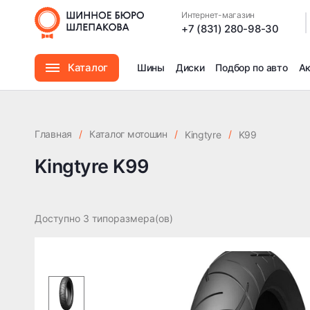
Интернет-магазин
|
+7 (831) 280-98-30
Каталог
Шины
Диски
Подбор по авто
А
Шины
Главная
/
Каталог мотошин
/
/
Kingtyre
K99
Диски
Kingtyre K99
Автомасла
Доступно 3 типоразмера(ов)
Аксессуары