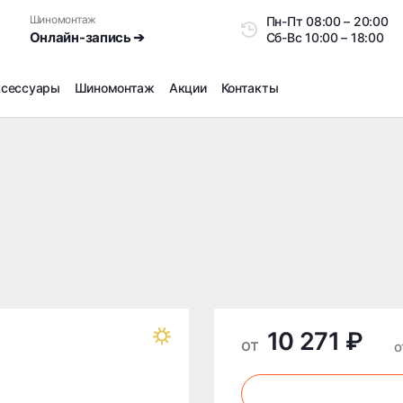
Шиномонтаж
Пн-Пт
08:00 – 20:0
Онлайн-запись ➔
Сб-Вс
10:00 – 18:00
ксессуары
Шиномонтаж
Акции
Контакты
Шиномонтаж
Продажа датчиков давления шин
Ремонт шин
Сезонное хранение
Правка дисков
Сезонная переобувка шин
Снятие секреток, проблемных болтов и гаек
Доп услуги на Шиномонтаже
10 271 ₽
Дошиповка, Ошиповка, Перешиповка зимней резины
от
о
Шумоизоляция покрышек
Подбор запчастей