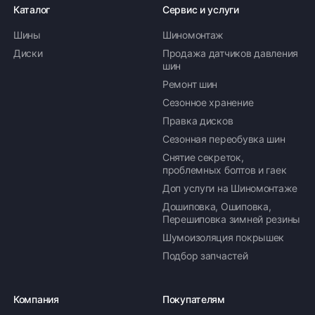
Каталог
Сервис и услуги
Шины
Шиномонтаж
Диски
Продажа датчиков давления
шин
Ремонт шин
Сезонное хранение
Правка дисков
Сезонная переобувка шин
Снятие секреток,
проблемных болтов и гаек
Доп услуги на Шиномонтаже
Дошиповка, Ошиповка,
Перешиповка зимней резины
Шумоизоляция покрышек
Подбор запчастей
Компания
Покупателям