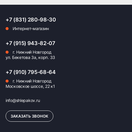
Модель Kingtyre K95 создана в 2018 году и
ПОДРОБНЕЕ ОБ ДОСТАВКЕ
производится в Китае.
+7 (831) 280-98-30
Интернет-магазин
Оплата заказа
+7 (915) 943-82-07
г. Нижний Новгород
Возможна картой, наличными при получении,
ул. Бекетова 3а, корп. 33
также доступно оформление кредита и
формирование счёта для Юр.Лица
+7 (910) 795-68-64
ПОДРОБНЕЕ ОБ ОПЛАТЕ
г. Нижний Новгород
Московское шоссе, 22 к1
info@shlepakov.ru
ЗАКАЗАТЬ ЗВОНОК