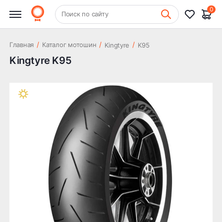
0
+7 (831) 261-35-35
Поиск по сайту
Шиномонтаж
/
/
/
Главная
Каталог мотошин
Kingtyre
K95
Kingtyre K95