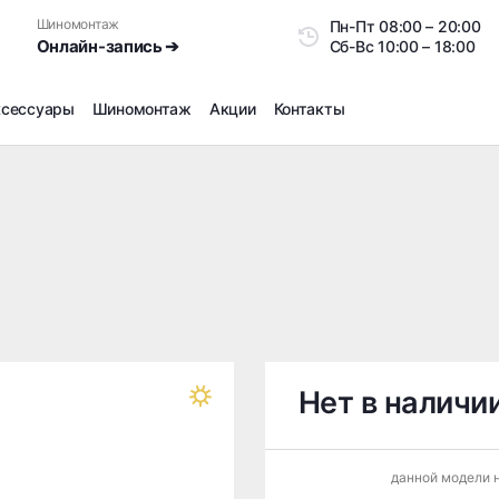
Шиномонтаж
Пн-Пт
08:00 – 20:0
Онлайн-запись ➔
Сб-Вс
10:00 – 18:00
ксессуары
Шиномонтаж
Акции
Контакты
Шиномонтаж
Продажа датчиков давления шин
Ремонт шин
Сезонное хранение
Правка дисков
Сезонная переобувка шин
Снятие секреток, проблемных болтов и гаек
Доп услуги на Шиномонтаже
Нет в наличи
Дошиповка, Ошиповка, Перешиповка зимней резины
Шумоизоляция покрышек
данной модели н
Подбор запчастей