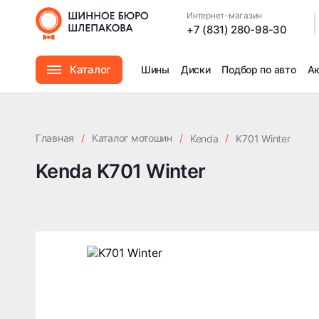
Интернет-магазин
|
+7 (831) 280-98-30
Каталог
Шины
Диски
Подбор по авто
А
Шины
Главная
/
Каталог мотошин
/
/
Kenda
K701 Winter
Диски
Kenda K701 Winter
Автомасла
Аксессуары