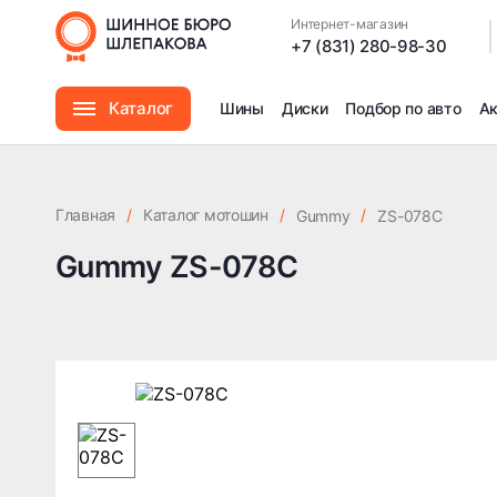
Интернет-магазин
|
+7 (831) 280-98-30
Каталог
Шины
Диски
Подбор по авто
А
Шины
Главная
/
Каталог мотошин
/
/
Gummy
ZS-078C
Диски
Gummy ZS-078C
Автомасла
Аксессуары