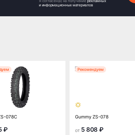
Я согласен(а) на получение
рекламных
и информационных материалов
дуем
Рекомендуем
ZS-078C
Gummy ZS-078
5 ₽
5 808 ₽
от