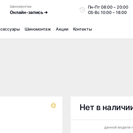
Шиномонтаж
Пн-Пт
08:00 – 20:0
Онлайн-запись ➔
Сб-Вс
10:00 – 18:00
ксессуары
Шиномонтаж
Акции
Контакты
Шиномонтаж
Продажа датчиков давления шин
Ремонт шин
Сезонное хранение
Правка дисков
Сезонная переобувка шин
Снятие секреток, проблемных болтов и гаек
Доп услуги на Шиномонтаже
Нет в наличи
Дошиповка, Ошиповка, Перешиповка зимней резины
Шумоизоляция покрышек
данной модели н
Подбор запчастей