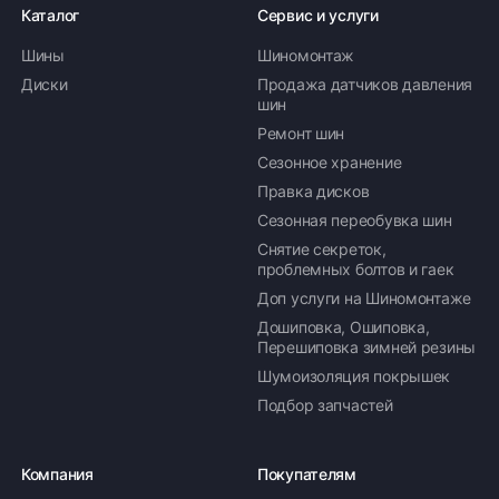
Каталог
Сервис и услуги
Шины
Шиномонтаж
Диски
Продажа датчиков давления
шин
Ремонт шин
Сезонное хранение
Правка дисков
Сезонная переобувка шин
Снятие секреток,
проблемных болтов и гаек
Доп услуги на Шиномонтаже
Дошиповка, Ошиповка,
Перешиповка зимней резины
Шумоизоляция покрышек
Подбор запчастей
Компания
Покупателям