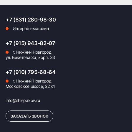
ПОДРОБНЕЕ ОБ ДОСТАВКЕ
+7 (831) 280-98-30
Интернет-магазин
Оплата заказа
+7 (915) 943-82-07
г. Нижний Новгород
Возможна картой, наличными при получении,
ул. Бекетова 3а, корп. 33
также доступно оформление кредита и
формирование счёта для Юр.Лица
+7 (910) 795-68-64
ПОДРОБНЕЕ ОБ ОПЛАТЕ
г. Нижний Новгород
Московское шоссе, 22 к1
info@shlepakov.ru
ЗАКАЗАТЬ ЗВОНОК