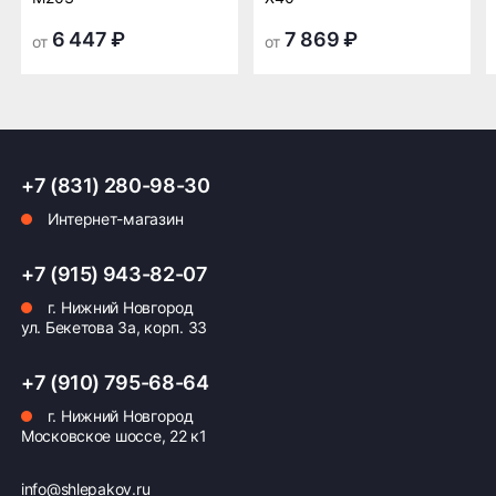
мототехники и аксессуаров.
транспортной
транспортной
компании в Нижнем
компании в Нижнем
6 447 ₽
7 869 ₽
от
от
Новгороде —
Новгороде
бесплатная
ПОДРОБНЕЕ ОБ ДОСТАВКЕ
+7 (831) 280-98-30
Интернет-магазин
Оплата заказа
+7 (915) 943-82-07
Возможна картой, наличными при получении,
г. Нижний Новгород
также доступно оформление кредита и
ул. Бекетова 3а, корп. 33
формирование счёта для Юр.Лица
+7 (910) 795-68-64
ПОДРОБНЕЕ ОБ ОПЛАТЕ
г. Нижний Новгород
Московское шоссе, 22 к1
info@shlepakov.ru