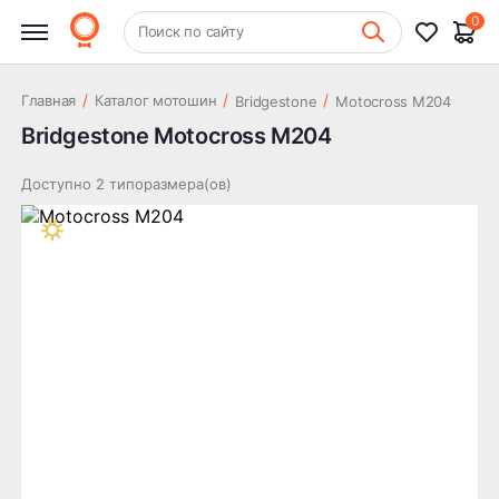
0
+7 (831) 261-35-35
Поиск по сайту
Шиномонтаж
/
/
/
Главная
Каталог мотошин
Bridgestone
Motocross М204
Bridgestone Motocross М204
Доступно 2 типоразмера(ов)