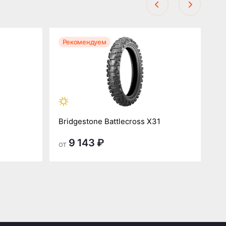
Рекомендуем
Р
Bridgestone Battlecross X31
Br
9 143 ₽
от
от