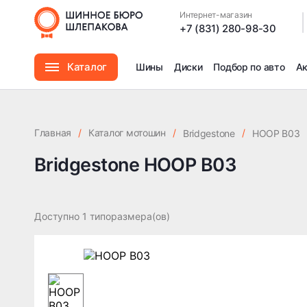
Интернет-магазин
|
+7 (831) 280-98-30
Каталог
Шины
Диски
Подбор по авто
А
Шины
Главная
/
Каталог мотошин
/
/
Bridgestone
HOOP B03
Диски
Bridgestone HOOP B03
Автомасла
Доступно 1 типоразмера(ов)
Аксессуары