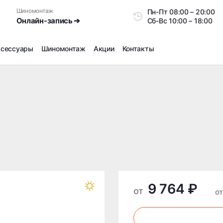
Шиномонтаж
Пн-Пт
08:00 – 20:0
Онлайн-запись ➔
Сб-Вс
10:00 – 18:00
ксессуары
Шиномонтаж
Акции
Контакты
Шиномонтаж
Продажа датчиков давления шин
Ремонт шин
Сезонное хранение
Правка дисков
Сезонная переобувка шин
Снятие секреток, проблемных болтов и гаек
Доп услуги на Шиномонтаже
9 764 ₽
Дошиповка, Ошиповка, Перешиповка зимней резины
от
о
Шумоизоляция покрышек
Подбор запчастей