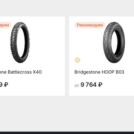
дуем
Рекомендуем
one Battlecross X40
Bridgestone HOOP B03
9 ₽
9 764 ₽
от