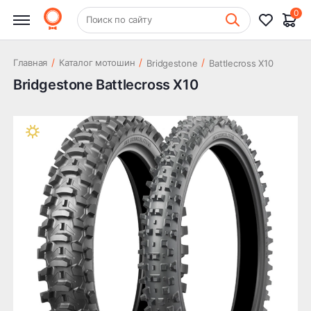
0
+7 (831) 261-35-35
Поиск по сайту
Шиномонтаж
/
/
/
Главная
Каталог мотошин
Bridgestone
Battlecross X10
Bridgestone Battlecross X10