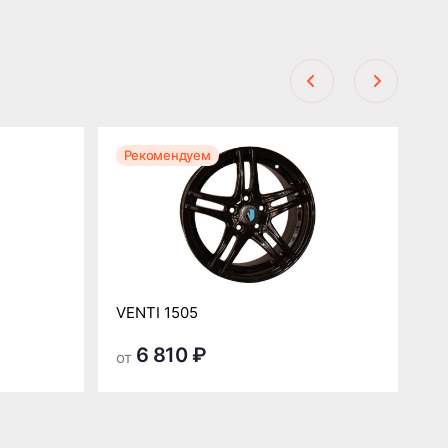
Рекомендуем
Р
VENTI 1505
VE
6 810 ₽
от
от