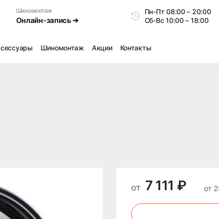
Шиномонтаж
Пн-Пт
08:00 – 20:0
Онлайн-запись ➔
Сб-Вс
10:00 – 18:00
ксессуары
Шиномонтаж
Акции
Контакты
Шиномонтаж
Продажа датчиков давления шин
Ремонт шин
Сезонное хранение
Правка дисков
Сезонная переобувка шин
Снятие секреток, проблемных болтов и гаек
Доп услуги на Шиномонтаже
7 111 ₽
Дошиповка, Ошиповка, Перешиповка зимней резины
от
от 
Шумоизоляция покрышек
Подбор запчастей