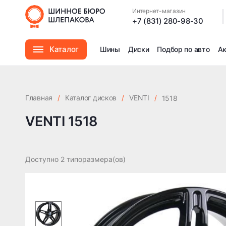
Интернет-магазин
|
+7 (831) 280-98-30
Каталог
Шины
Диски
Подбор по авто
А
Шины
Главная
/
Каталог дисков
/
VENTI
/
1518
Диски
VENTI 1518
Автомасла
Доступно 2 типоразмера(ов)
Аксессуары