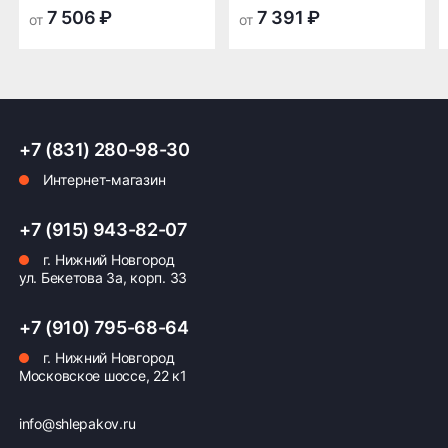
транспортной
транспортной
7 506 ₽
7 391 ₽
от
от
компании в Нижнем
компании в Нижнем
Новгороде —
Новгороде
бесплатная
ПОДРОБНЕЕ ОБ ДОСТАВКЕ
+7 (831) 280-98-30
Интернет-магазин
Оплата заказа
+7 (915) 943-82-07
г. Нижний Новгород
Возможна картой, наличными при получении,
ул. Бекетова 3а, корп. 33
также доступно оформление кредита и
формирование счёта для Юр.Лица
+7 (910) 795-68-64
ПОДРОБНЕЕ ОБ ОПЛАТЕ
г. Нижний Новгород
Московское шоссе, 22 к1
info@shlepakov.ru