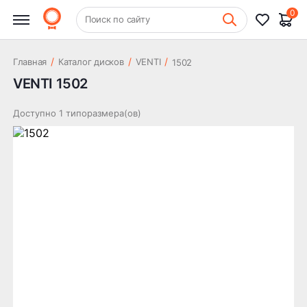
0
+7 (831) 261-35-35
Поиск по сайту
Шиномонтаж
/
/
/
Главная
Каталог дисков
VENTI
1502
VENTI 1502
Доступно 1 типоразмера(ов)