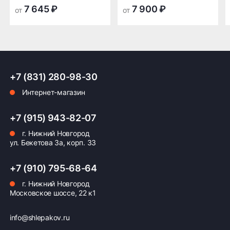
транспортной
транспортной
7 645 ₽
7 900 ₽
от
от
компании в Нижнем
компании в Нижнем
Новгороде —
Новгороде
бесплатная
ПОДРОБНЕЕ ОБ ДОСТАВКЕ
+7 (831) 280-98-30
Интернет-магазин
Оплата заказа
+7 (915) 943-82-07
г. Нижний Новгород
Возможна картой, наличными при получении,
ул. Бекетова 3а, корп. 33
также доступно оформление кредита и
формирование счёта для Юр.Лица
+7 (910) 795-68-64
ПОДРОБНЕЕ ОБ ОПЛАТЕ
г. Нижний Новгород
Московское шоссе, 22 к1
info@shlepakov.ru