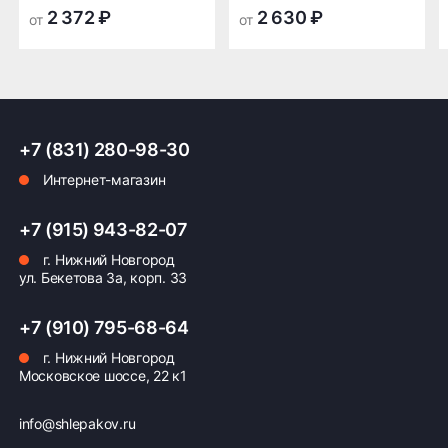
транспортной
транспортной
2 372 ₽
2 630 ₽
от
от
компании в Нижнем
компании в Нижнем
Новгороде —
Новгороде
бесплатная
ПОДРОБНЕЕ ОБ ДОСТАВКЕ
+7 (831) 280-98-30
Интернет-магазин
Оплата заказа
+7 (915) 943-82-07
г. Нижний Новгород
Возможна картой, наличными при получении,
ул. Бекетова 3а, корп. 33
также доступно оформление кредита и
формирование счёта для Юр.Лица
+7 (910) 795-68-64
ПОДРОБНЕЕ ОБ ОПЛАТЕ
г. Нижний Новгород
Московское шоссе, 22 к1
info@shlepakov.ru