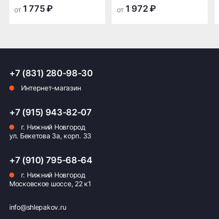
транспортной
транспортной
1 775 ₽
1 972 ₽
от
от
компании в Нижнем
компании в Нижнем
Новгороде —
Новгороде
бесплатная
ПОДРОБНЕЕ ОБ ДОСТАВКЕ
+7 (831) 280-98-30
Интернет-магазин
Оплата заказа
+7 (915) 943-82-07
г. Нижний Новгород
Возможна картой, наличными при получении,
ул. Бекетова 3а, корп. 33
также доступно оформление кредита и
формирование счёта для Юр.Лица
+7 (910) 795-68-64
ПОДРОБНЕЕ ОБ ОПЛАТЕ
г. Нижний Новгород
Московское шоссе, 22 к1
info@shlepakov.ru