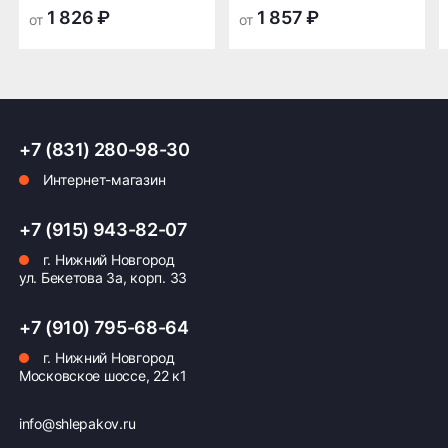
транспортной
транспортной
1 826 ₽
1 857 ₽
от
от
компании в Нижнем
компании в Нижнем
Новгороде —
Новгороде
бесплатная
ПОДРОБНЕЕ ОБ ДОСТАВКЕ
+7 (831) 280-98-30
Интернет-магазин
Оплата заказа
+7 (915) 943-82-07
г. Нижний Новгород
Возможна картой, наличными при получении,
ул. Бекетова 3а, корп. 33
также доступно оформление кредита и
формирование счёта для Юр.Лица
+7 (910) 795-68-64
ПОДРОБНЕЕ ОБ ОПЛАТЕ
г. Нижний Новгород
Московское шоссе, 22 к1
info@shlepakov.ru