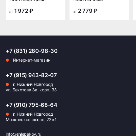
транспортной
транспортной
компании в Нижнем
компании в Нижнем
1 972 ₽
2 779 ₽
от
от
Новгороде —
Новгороде
бесплатная
ПОДРОБНЕЕ ОБ ДОСТАВКЕ
+7 (831) 280-98-30
Интернет-магазин
Оплата заказа
+7 (915) 943-82-07
Возможна картой, наличными при получении,
г. Нижний Новгород
также доступно оформление кредита и
ул. Бекетова 3а, корп. 33
формирование счёта для Юр.Лица
+7 (910) 795-68-64
ПОДРОБНЕЕ ОБ ОПЛАТЕ
г. Нижний Новгород
Московское шоссе, 22 к1
info@shlepakov.ru