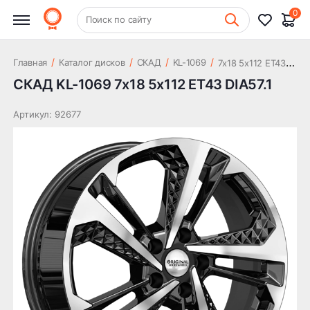
15 503 ₽
DIA57.1
0
+7 (831) 261-35-35
Поиск по сайту
Шиномонтаж
7
x18 5x112 ET43 DIA57.1
/
/
/
/
Главная
Каталог дисков
СКАД
KL-1069
СКАД KL-1069 7x18 5x112 ET43 DIA57.1
Артикул: 92677