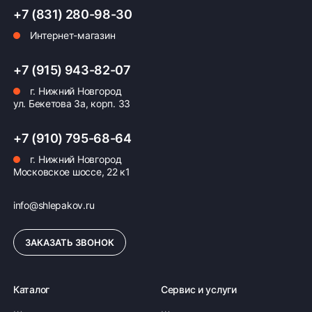
+7 (831) 280-98-30
Интернет-магазин
Оплата заказа
Возможна картой, наличными при получении,
+7 (915) 943-82-07
также доступно оформление кредита и
г. Нижний Новгород
формирование счёта для Юр.Лица
ул. Бекетова 3а, корп. 33
ПОДРОБНЕЕ ОБ ОПЛАТЕ
+7 (910) 795-68-64
г. Нижний Новгород
Московское шоссе, 22 к1
info@shlepakov.ru
ЗАКАЗАТЬ ЗВОНОК
Каталог
Сервис и услуги