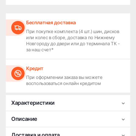
Бесплатная доставка
При покупке комплекта (4 шт.) шин, дисков
или колес в сборе, доставка по Нижнему
Новгороду до двери или до терминала ТК -
за наш счет*
Кредит
При оформлении заказа вы можете
воспользоваться онлайн кредитом
Характеристики
Производитель
СКАД
Описание
Ширина
7
Легковой колесный диск СКАД KL-1069 серии
Доставка и оплата
Диаметр
18