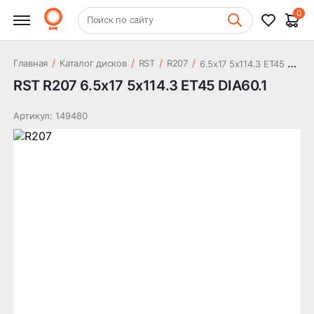
10 835 ₽
DIA60.1
0
+7 (831) 261-35-35
Поиск по сайту
Шиномонтаж
6
.5x17 5x114.3 ET45 DIA60.1
/
/
/
/
Главная
Каталог дисков
RST
R207
RST R207 6.5x17 5x114.3 ET45 DIA60.1
Артикул: 149480