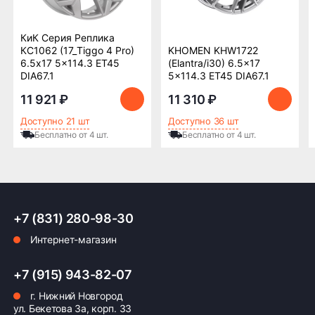
Бесплатно
500 ₽
КиК Серия Реплика
Доставка комплекта
Доставка шин или
КС1062 (17_Tiggo 4 Pro)
KHOMEN KHW1722
(4 шт) шин или
дисков менее 4 шт
6.5x17 5x114.3 ET45
(Elantra/i30) 6.5x17
дисков до терминала
до терминала
DIA67.1
5x114.3 ET45 DIA67.1
транспортной
транспортной
компании в Нижнем
компании в Нижнем
11 921 ₽
11 310 ₽
Новгороде —
Новгороде
Доступно 21 шт
Доступно 36 шт
бесплатная
Бесплатно от 4 шт.
Бесплатно от 4 шт.
ПОДРОБНЕЕ ОБ ДОСТАВКЕ
+7 (831) 280-98-30
Оплата заказа
Интернет-магазин
Возможна картой, наличными при получении,
+7 (915) 943-82-07
также доступно оформление кредита и
формирование счёта для Юр.Лица
г. Нижний Новгород
ул. Бекетова 3а, корп. 33