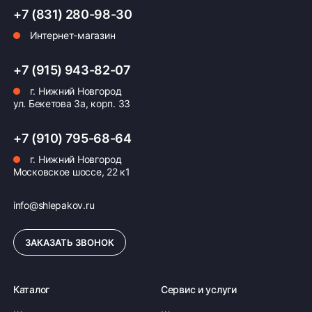
+7 (831) 280-98-30
Интернет-магазин
Оплата заказа
Возможна картой, наличными при получении,
+7 (915) 943-82-07
также доступно оформление кредита и
г. Нижний Новгород
формирование счёта для Юр.Лица
ул. Бекетова 3а, корп. 33
ПОДРОБНЕЕ ОБ ОПЛАТЕ
+7 (910) 795-68-64
г. Нижний Новгород
Московское шоссе, 22 к1
info@shlepakov.ru
ЗАКАЗАТЬ ЗВОНОК
Каталог
Сервис и услуги