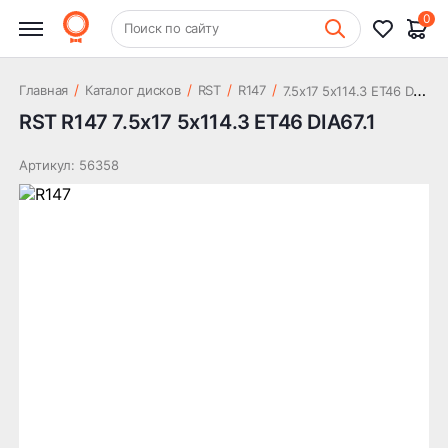
10 487 ₽
DIA67.1
0
+7 (831) 261-35-35
Поиск по сайту
Шиномонтаж
7
.5x17 5x114.3 ET46 DIA67.1
/
/
/
/
Главная
Каталог дисков
RST
R147
RST R147 7.5x17 5x114.3 ET46 DIA67.1
Артикул: 56358