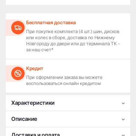
Бесплатная доставка
При покупке комплекта (4 шт.) шин, дисков
или колес в сборе, доставка по Нижнему
Новгороду до двери или до терминала ТК -
за наш счет*
Кредит
При оформлении заказа вы можете
воспользоваться онлайн кредитом
Характеристики
Производитель
RST
Описание
Ширина
7.5
Легковой литой диск RST R147 (R14 х 7J ET50)
Доставка и оплата
Диаметр
17