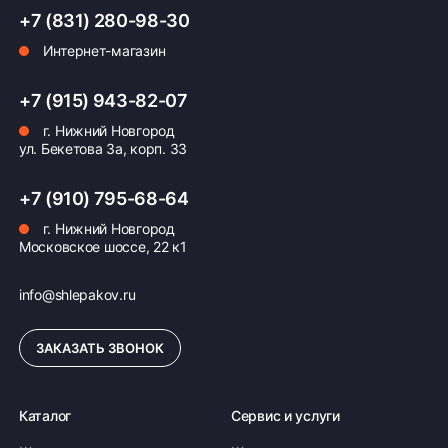
+7 (831) 280-98-30
Интернет-магазин
Оплата заказа
Возможна картой, наличными при получении,
+7 (915) 943-82-07
также доступно оформление кредита и
г. Нижний Новгород
формирование счёта для Юр.Лица
ул. Бекетова 3а, корп. 33
ПОДРОБНЕЕ ОБ ОПЛАТЕ
+7 (910) 795-68-64
г. Нижний Новгород
Московское шоссе, 22 к1
info@shlepakov.ru
ЗАКАЗАТЬ ЗВОНОК
Каталог
Сервис и услуги