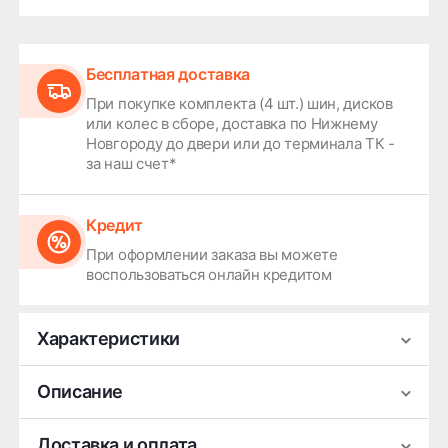
Бесплатная доставка
При покупке комплекта (4 шт.) шин, дисков
или колес в сборе, доставка по Нижнему
Новгороду до двери или до терминала ТК -
за наш счет*
Кредит
При оформлении заказа вы можете
воспользоваться онлайн кредитом
Характеристики
Производитель
RST
Описание
Ширина
7.5
Легковой литой колёсный диск RST R099
Доставка и оплата
Диаметр
19