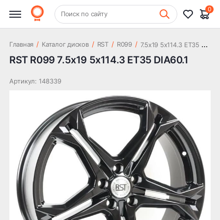
15 093 ₽
DIA60.1
0
+7 (831) 261-35-35
Поиск по сайту
Шиномонтаж
7
.5x19 5x114.3 ET35 DIA60.1
/
/
/
/
Главная
Каталог дисков
RST
R099
RST R099 7.5x19 5x114.3 ET35 DIA60.1
Артикул: 148339