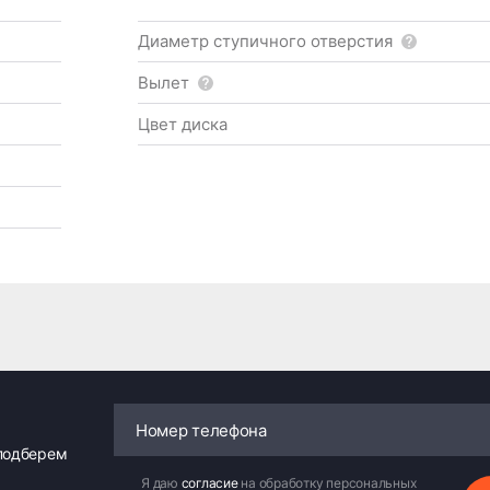
Диаметр ступичного отверстия
Вылет
Цвет диска
 подберем
Я даю
согласие
на обработку персональных