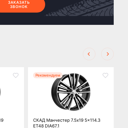
ЗАКАЗАТЬ
ЗВОНОК
Рекомендуем
Р
19
СКАД Манчестер 7.5x19 5x114.3
Pr
ET48 DIA67.1
5x