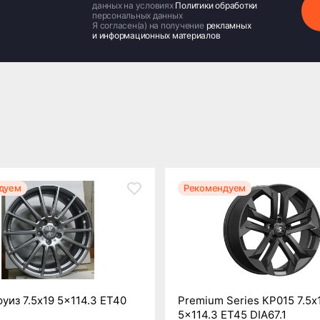
данных на условиях
Политики обработки
персональных данных
Я согласен(а) на получение
рекламных
и информационных материалов
дуем
Рекомендуем
уиз 7.5x19 5x114.3 ET40
Premium Series КР015 7.5x
5x114.3 ET45 DIA67.1