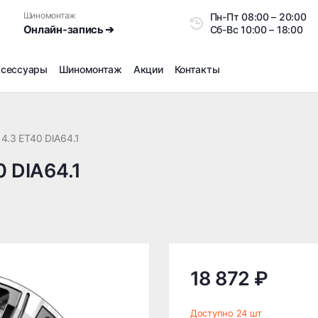
Шиномонтаж
Пн-Пт
08:00 – 20:0
Онлайн-запись ➔
Сб-Вс
10:00 – 18:00
ксессуары
Шиномонтаж
Акции
Контакты
Шиномонтаж
Продажа датчиков давления шин
14.3 ET40 DIA64.1
Ремонт шин
0 DIA64.1
Сезонное хранение
Правка дисков
Сезонная переобувка шин
Снятие секреток, проблемных болтов и гаек
Доп услуги на Шиномонтаже
Дошиповка, Ошиповка, Перешиповка зимней резины
18 872 ₽
Шумоизоляция покрышек
Подбор запчастей
Доступно 24 шт