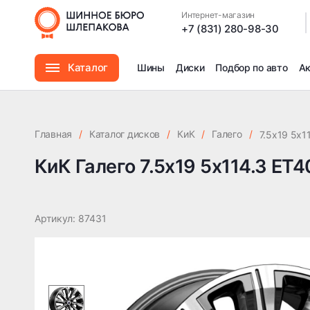
КиК Галего 7.5x19 5x114.3 ET40 DIA64.1
Интернет-магазин
|
+7 (831) 280-98-30
Каталог
Шины
Диски
Подбор по авто
А
Шины
Главная
/
Каталог дисков
/
КиК
/
Галего
/
7.5x19 5x1
Диски
КиК Галего 7.5x19 5x114.3 ET4
Автомасла
Артикул: 87431
Аксессуары