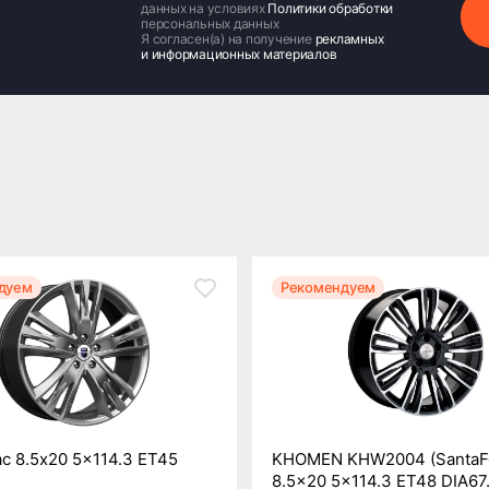
данных на условиях
Политики обработки
персональных данных
Я согласен(а) на получение
рекламных
и информационных материалов
дуем
Рекомендуем
с 8.5x20 5x114.3 ET45
KHOMEN KHW2004 (SantaF
8.5x20 5x114.3 ET48 DIA67.