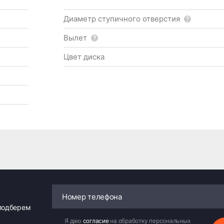
Диаметр ступичного отверстия
Вылет
Цвет диска
 подберем
Я даю
согласие
на обработку персональных