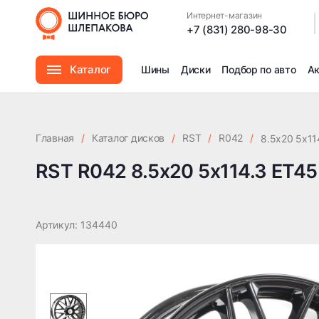
RST R042 8.5x20 5x114.3 ET45 DIA67.1
Интернет-магазин
|
+7 (831) 280-98-30
Каталог
Шины
Диски
Подбор по авто
А
Шины
Главная
/
Каталог дисков
/
RST
/
R042
/
8.5x20 5x11
Диски
RST R042 8.5x20 5x114.3 ET45
Автомасла
Артикул: 134440
Аксессуары