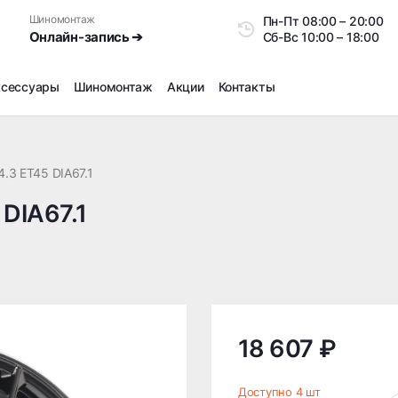
Шиномонтаж
Пн-Пт
08:00 – 20:0
Онлайн-запись ➔
Сб-Вс
10:00 – 18:00
ксессуары
Шиномонтаж
Акции
Контакты
Шиномонтаж
Продажа датчиков давления шин
4.3 ET45 DIA67.1
Ремонт шин
 DIA67.1
Сезонное хранение
Правка дисков
Сезонная переобувка шин
Снятие секреток, проблемных болтов и гаек
Доп услуги на Шиномонтаже
Дошиповка, Ошиповка, Перешиповка зимней резины
18 607 ₽
Шумоизоляция покрышек
Подбор запчастей
Доступно 4 шт