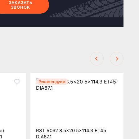
ЗАКАЗАТЬ
ЗВОНОК
Рекомендуем
Р
e)
RST R062 8.5x20 5x114.3 ET45
Te
1
DIA67.1
DI