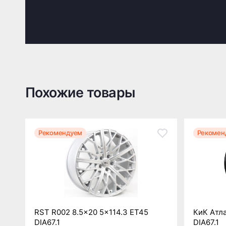
Похожие товары
Рекомендуем
Рекомен
RST R002 8.5x20 5x114.3 ET45
КиК Атла
DIA67.1
DIA67.1