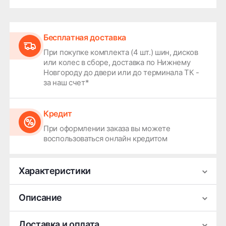
Бесплатная доставка
При покупке комплекта (4 шт.) шин, дисков
или колес в сборе, доставка по Нижнему
Новгороду до двери или до терминала ТК -
за наш счет*
Кредит
При оформлении заказа вы можете
воспользоваться онлайн кредитом
Характеристики
Производитель
Replay
Описание
Ширина
7.5
Легковой литой диск Replay TY320 (черный
Доставка и оплата
Диаметр
19