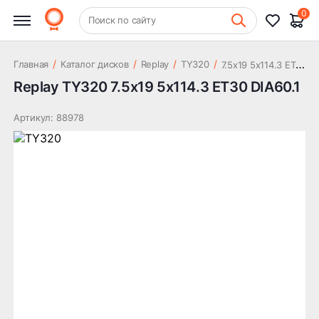
25 178 ₽
ET30 DIA60.1
0
+7 (831) 261-35-35
Поиск по сайту
Шиномонтаж
7
.5x19 5x114.3 ET30 DIA60.1
/
/
/
/
Главная
Каталог дисков
Replay
TY320
Replay TY320 7.5x19 5x114.3 ET30 DIA60.1
Артикул: 88978