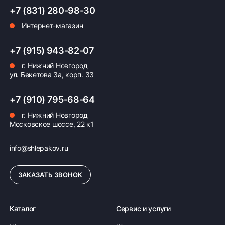
+7 (831) 280-98-30
Интернет-магазин
Оплата заказа
Возможна картой, наличными при получении,
+7 (915) 943-82-07
также доступно оформление кредита и
г. Нижний Новгород
формирование счёта для Юр.Лица
ул. Бекетова 3а, корп. 33
ПОДРОБНЕЕ ОБ ОПЛАТЕ
+7 (910) 795-68-64
г. Нижний Новгород
Московское шоссе, 22 к1
info@shlepakov.ru
ЗАКАЗАТЬ ЗВОНОК
Каталог
Сервис и услуги