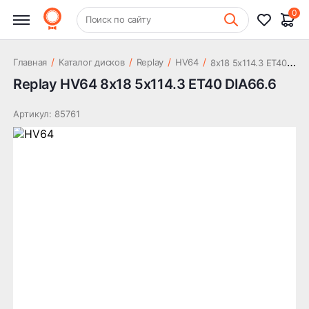
17 585 ₽
DIA66.6
0
+7 (831) 261-35-35
Поиск по сайту
Шиномонтаж
8
x18 5x114.3 ET40 DIA66.6
/
/
/
/
Главная
Каталог дисков
Replay
HV64
Replay HV64 8x18 5x114.3 ET40 DIA66.6
Артикул: 85761