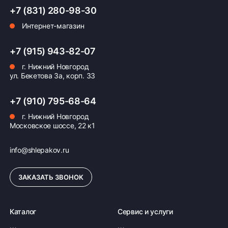
+7 (831) 280-98-30
Интернет-магазин
Оплата заказа
Возможна картой, наличными при получении,
+7 (915) 943-82-07
также доступно оформление кредита и
г. Нижний Новгород
формирование счёта для Юр.Лица
ул. Бекетова 3а, корп. 33
ПОДРОБНЕЕ ОБ ОПЛАТЕ
+7 (910) 795-68-64
г. Нижний Новгород
Московское шоссе, 22 к1
info@shlepakov.ru
ЗАКАЗАТЬ ЗВОНОК
Каталог
Сервис и услуги