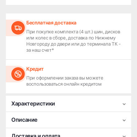
Бесплатная доставка
При покупке комплекта (4 шт.) шин, дисков
или колес в сборе, доставка по Нижнему
Новгороду до двери или до терминала ТК -
за наш счет*
Кредит
При оформлении заказа вы можете
воспользоваться онлайн кредитом
Характеристики
Производитель
Replay
Описание
Ширина
9
Легковой литой колёсный диск Replay CL67
Доставка и оплата
Диаметр
22