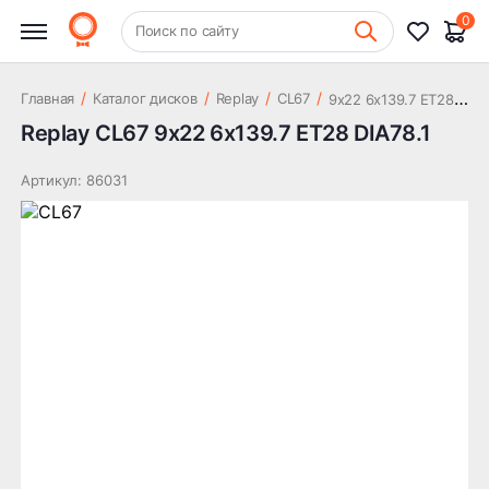
33 721 ₽
DIA78.1
0
+7 (831) 261-35-35
Поиск по сайту
Шиномонтаж
9
x22 6x139.7 ET28 DIA78.1
/
/
/
/
Главная
Каталог дисков
Replay
CL67
Replay CL67 9x22 6x139.7 ET28 DIA78.1
Артикул: 86031