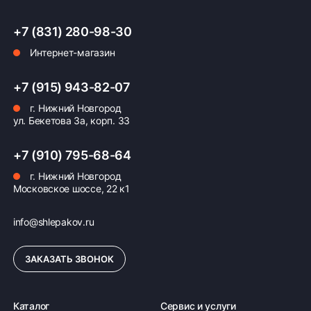
+7 (831) 280-98-30
Интернет-магазин
Оплата заказа
Возможна картой, наличными при получении,
+7 (915) 943-82-07
также доступно оформление кредита и
г. Нижний Новгород
формирование счёта для Юр.Лица
ул. Бекетова 3а, корп. 33
ПОДРОБНЕЕ ОБ ОПЛАТЕ
+7 (910) 795-68-64
г. Нижний Новгород
Московское шоссе, 22 к1
info@shlepakov.ru
ЗАКАЗАТЬ ЗВОНОК
Каталог
Сервис и услуги