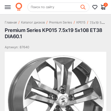
22 573 ₽
5x108 ET38 DIA60.1
0
+7 (831) 261-35-35
Поиск по сайту
Шиномонтаж
7
.5x19 5x108 ET38 DIA60.1
/
/
/
/
Главная
Каталог дисков
Premium Series
КР015
Premium Series КР015 7.5x19 5x108 ET38
DIA60.1
Артикул: 87640