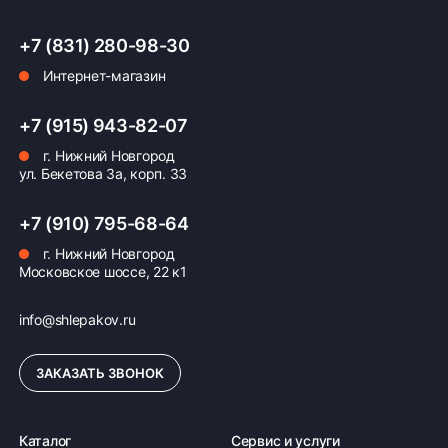
+7 (831) 280-98-30
Интернет-магазин
Оплата заказа
Возможна картой, наличными при получении,
+7 (915) 943-82-07
также доступно оформление кредита и
г. Нижний Новгород
формирование счёта для Юр.Лица
ул. Бекетова 3а, корп. 33
ПОДРОБНЕЕ ОБ ОПЛАТЕ
+7 (910) 795-68-64
г. Нижний Новгород
Московское шоссе, 22 к1
info@shlepakov.ru
ЗАКАЗАТЬ ЗВОНОК
Каталог
Сервис и услуги