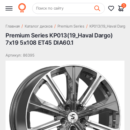
22 573 ₽
Dargo) 7x19 5x108 ET45 DIA60.1
0
+7 (831) 261-35-35
Поиск по сайту
Шиномонтаж
/
/
/
Главная
Каталог дисков
Premium Series
КР013(19_Haval Dargo)
Premium Series КР013(19_Haval Dargo)
7x19 5x108 ET45 DIA60.1
Артикул: 86395