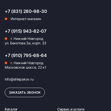
+7 (831) 280-98-30
Интернет-магазин
Оплата заказа
Возможна картой, наличными при получении,
+7 (915) 943-82-07
также доступно оформление кредита и
г. Нижний Новгород
формирование счёта для Юр.Лица
ул. Бекетова 3а, корп. 33
ПОДРОБНЕЕ ОБ ОПЛАТЕ
+7 (910) 795-68-64
г. Нижний Новгород
Московское шоссе, 22 к1
info@shlepakov.ru
ЗАКАЗАТЬ ЗВОНОК
Каталог
Сервис и услуги