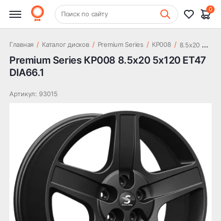
27 218 ₽
5x120 ET47 DIA66.1
0
+7 (831) 261-35-35
Поиск по сайту
Шиномонтаж
8
.5x20 5x120 ET47 DIA66.1
/
/
/
/
Главная
Каталог дисков
Premium Series
КР008
Premium Series КР008 8.5x20 5x120 ET47
DIA66.1
Артикул: 93015