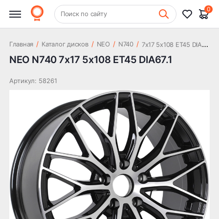
11 219 ₽
DIA67.1
0
+7 (831) 261-35-35
Поиск по сайту
Шиномонтаж
7
x17 5x108 ET45 DIA67.1
/
/
/
/
Главная
Каталог дисков
NEO
N740
NEO N740 7x17 5x108 ET45 DIA67.1
Артикул: 58261