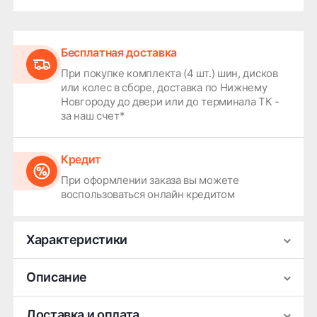
Бесплатная доставка
При покупке комплекта (4 шт.) шин, дисков
или колес в сборе, доставка по Нижнему
Новгороду до двери или до терминала ТК -
за наш счет*
Кредит
При оформлении заказа вы можете
воспользоваться онлайн кредитом
Характеристики
Производитель
NEO
Описание
Ширина
7
Легковой литой колёсный диск NEO 740 выполнен
Доставка и оплата
Диаметр
17