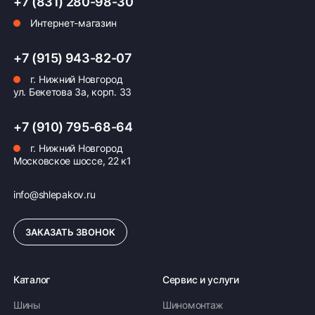
+7 (831) 280-98-30
Интернет-магазин
Оплата заказа
+7 (915) 943-82-07
Возможна картой, наличными при получении,
г. Нижний Новгород
также доступно оформление кредита и
ул. Бекетова 3а, корп. 33
формирование счёта для Юр.Лица
ПОДРОБНЕЕ ОБ ОПЛАТЕ
+7 (910) 795-68-64
г. Нижний Новгород
Московское шоссе, 22 к1
info@shlepakov.ru
ЗАКАЗАТЬ ЗВОНОК
Каталог
Сервис и услуги
Шины
Шиномонтаж