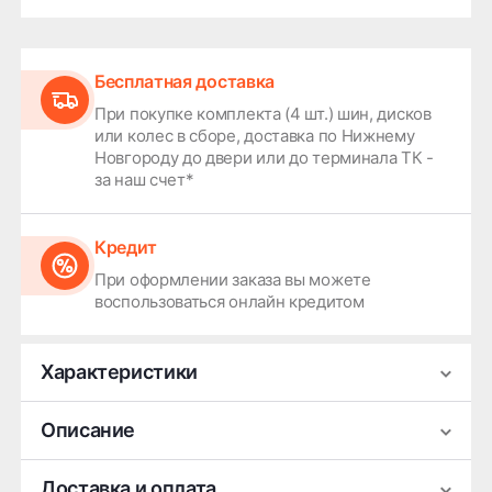
Бесплатная доставка
При покупке комплекта (4 шт.) шин, дисков
или колес в сборе, доставка по Нижнему
Новгороду до двери или до терминала ТК -
за наш счет*
Кредит
При оформлении заказа вы можете
воспользоваться онлайн кредитом
Характеристики
Производитель
NEO
Описание
Ширина
6.5
Легковой литой диск NEO 654 — стильный и
Доставка и оплата
Диаметр
16