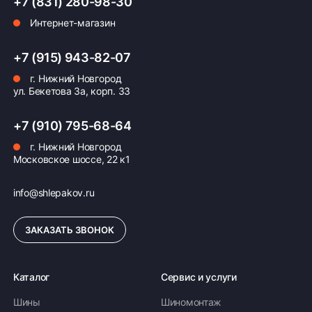
+7 (831) 280-98-30
Интернет-магазин
Оплата заказа
+7 (915) 943-82-07
Возможна картой, наличными при получении,
г. Нижний Новгород
также доступно оформление кредита и
ул. Бекетова 3а, корп. 33
формирование счёта для Юр.Лица
ПОДРОБНЕЕ ОБ ОПЛАТЕ
+7 (910) 795-68-64
г. Нижний Новгород
Московское шоссе, 22 к1
info@shlepakov.ru
ЗАКАЗАТЬ ЗВОНОК
Каталог
Сервис и услуги
Шины
Шиномонтаж