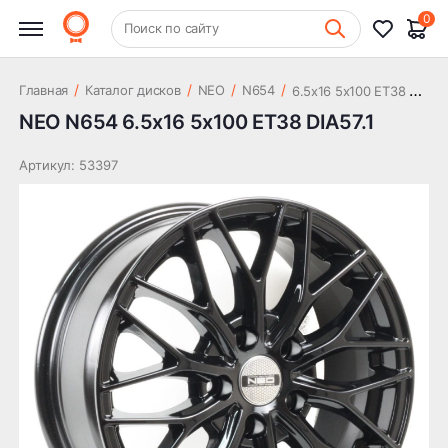
9 432 ₽
DIA57.1
0
+7 (831) 261-35-35
Поиск по сайту
Шиномонтаж
6
.5x16 5x100 ET38 DIA57.1
/
/
/
/
Главная
Каталог дисков
NEO
N654
NEO N654 6.5x16 5x100 ET38 DIA57.1
Артикул: 53397