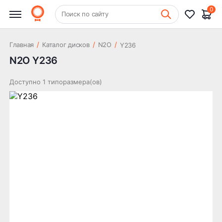
0
+7 (831) 261-35-35
Поиск по сайту
Шиномонтаж
/
/
/
Главная
Каталог дисков
N2O
Y236
N2O Y236
Доступно 1 типоразмера(ов)