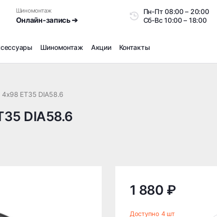
Шиномонтаж
Пн-Пт
08:00 – 20:0
Онлайн-запись ➔
Сб-Вс
10:00 – 18:00
ксессуары
Шиномонтаж
Акции
Контакты
Шиномонтаж
Продажа датчиков давления шин
 4x98 ET35 DIA58.6
Ремонт шин
T35 DIA58.6
Сезонное хранение
Правка дисков
Сезонная переобувка шин
Снятие секреток, проблемных болтов и гаек
Доп услуги на Шиномонтаже
Дошиповка, Ошиповка, Перешиповка зимней резины
1 880 ₽
Шумоизоляция покрышек
Подбор запчастей
Доступно 4 шт