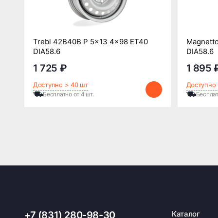
Trebl 42B40B P 5x13 4x98 ET40
Magnetto
DIA58.6
DIA58.6
1 725 ₽
1 895 
Доступно > 40 шт
Доступно 
Бесплатно от 4 шт.
Бесплат
+7 (831) 280-98-30
Каталог