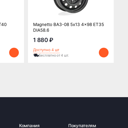
T40
Magnetto ВАЗ-08 5x13 4x98 ET35
Tr
DIA58.6
DI
1 880 ₽
1
Доступно 4 шт
До
Бесплатно от 4 шт.
Компания
Покупателям