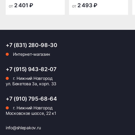
транспортной
транспортной
2 401 ₽
2 493 ₽
от
от
компании в Нижнем
компании в Нижнем
Новгороде —
Новгороде
бесплатная
ПОДРОБНЕЕ ОБ ДОСТАВКЕ
+7 (831) 280-98-30
Интернет-магазин
Оплата заказа
+7 (915) 943-82-07
г. Нижний Новгород
Возможна картой, наличными при получении,
ул. Бекетова 3а, корп. 33
также доступно оформление кредита и
формирование счёта для Юр.Лица
+7 (910) 795-68-64
ПОДРОБНЕЕ ОБ ОПЛАТЕ
г. Нижний Новгород
Московское шоссе, 22 к1
info@shlepakov.ru