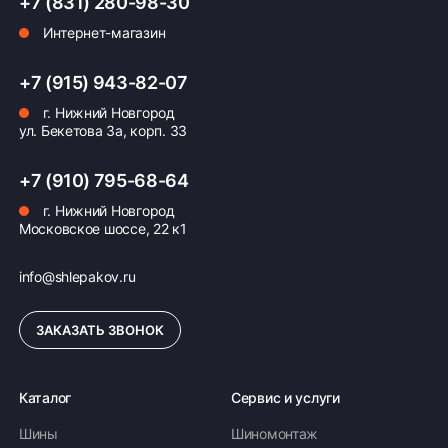
+7 (831) 280-98-30
Интернет-магазин
Оплата заказа
+7 (915) 943-82-07
Возможна картой, наличными при получении,
г. Нижний Новгород
также доступно оформление кредита и
ул. Бекетова 3а, корп. 33
формирование счёта для Юр.Лица
ПОДРОБНЕЕ ОБ ОПЛАТЕ
+7 (910) 795-68-64
г. Нижний Новгород
Московское шоссе, 22 к1
info@shlepakov.ru
ЗАКАЗАТЬ ЗВОНОК
Каталог
Сервис и услуги
Шины
Шиномонтаж