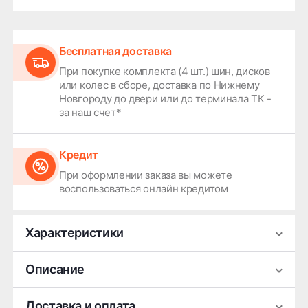
Бесплатная доставка
При покупке комплекта (4 шт.) шин, дисков
или колес в сборе, доставка по Нижнему
Новгороду до двери или до терминала ТК -
за наш счет*
Кредит
При оформлении заказа вы можете
воспользоваться онлайн кредитом
Характеристики
Производитель
КиК
Описание
Ширина
7.5
Легковой литой диск КиК Галего (матовый чёрный
Доставка и оплата
Диаметр
19