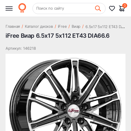
12 133 ₽
DIA66.6
0
+7 (831) 261-35-35
Поиск по сайту
Шиномонтаж
6
.5x17 5x112 ET43 DIA66.6
/
/
/
/
Главная
Каталог дисков
iFree
Виар
iFree Виар 6.5x17 5x112 ET43 DIA66.6
Артикул: 146218