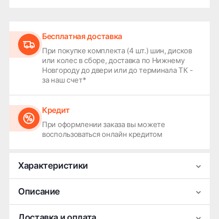
Бесплатная доставка
При покупке комплекта (4 шт.) шин, дисков
или колес в сборе, доставка по Нижнему
Новгороду до двери или до терминала ТК -
за наш счет*
Кредит
При оформлении заказа вы можете
воспользоваться онлайн кредитом
Характеристики
Производитель
iFree
Описание
Ширина
6.5
Легковой литой колесный диск iFree Viar —
Доставка и оплата
Диаметр
17