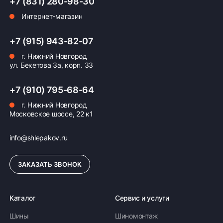
+7 (831) 280-98-30
Интернет-магазин
Оплата заказа
+7 (915) 943-82-07
Возможна картой, наличными при получении,
г. Нижний Новгород
также доступно оформление кредита и
ул. Бекетова 3а, корп. 33
формирование счёта для Юр.Лица
ПОДРОБНЕЕ ОБ ОПЛАТЕ
+7 (910) 795-68-64
г. Нижний Новгород
Московское шоссе, 22 к1
info@shlepakov.ru
ЗАКАЗАТЬ ЗВОНОК
Каталог
Сервис и услуги
Шины
Шиномонтаж