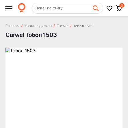
0
+7 (831) 261-35-35
Поиск по сайту
Шиномонтаж
/
/
/
Главная
Каталог дисков
Carwel
Тобол 1503
Carwel Тобол 1503