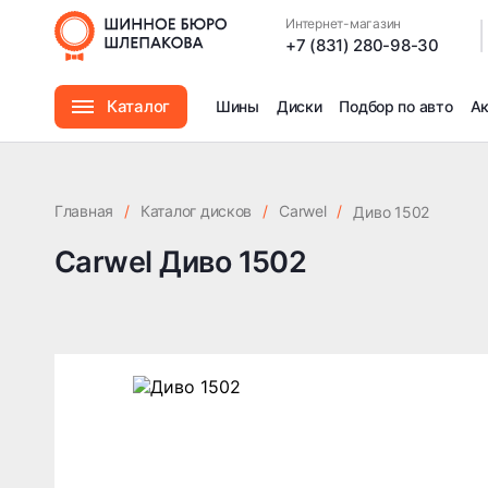
Интернет-магазин
|
+7 (831) 280-98-30
Каталог
Шины
Диски
Подбор по авто
А
Шины
Главная
/
Каталог дисков
/
Carwel
/
Диво 1502
Диски
Carwel Диво 1502
Автомасла
Аксессуары