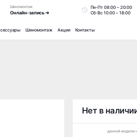
Шиномонтаж
Пн-Пт
08:00 – 20:0
Онлайн-запись ➔
Сб-Вс
10:00 – 18:00
ксессуары
Шиномонтаж
Акции
Контакты
Шиномонтаж
Продажа датчиков давления шин
Ремонт шин
Сезонное хранение
Правка дисков
Сезонная переобувка шин
Снятие секреток, проблемных болтов и гаек
Доп услуги на Шиномонтаже
Нет в наличи
Дошиповка, Ошиповка, Перешиповка зимней резины
Шумоизоляция покрышек
данной модели н
Подбор запчастей