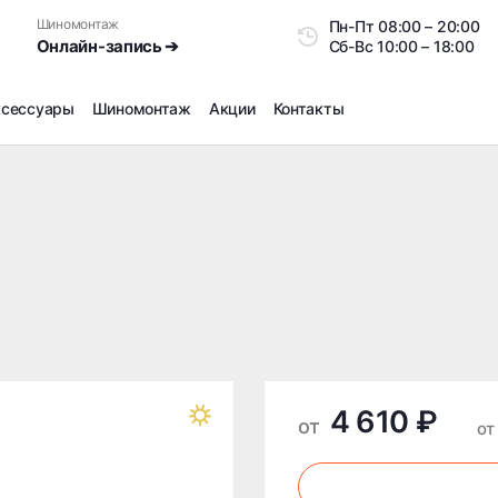
Шиномонтаж
Пн-Пт
08:00 – 20:0
Онлайн-запись ➔
Сб-Вс
10:00 – 18:00
ксессуары
Шиномонтаж
Акции
Контакты
Шиномонтаж
Продажа датчиков давления шин
Ремонт шин
Сезонное хранение
Правка дисков
Сезонная переобувка шин
Снятие секреток, проблемных болтов и гаек
Доп услуги на Шиномонтаже
4 610 ₽
Дошиповка, Ошиповка, Перешиповка зимней резины
от
от
Шумоизоляция покрышек
Подбор запчастей