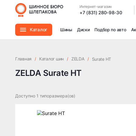
Интернет-магазин
|
+7 (831) 280-98-30
Каталог
Шины
Диски
Подбор по авто
А
Шины
Главная
/
Каталог шин
/
ZELDA
/
Surate HT
Диски
ZELDA Surate HT
Автомасла
Доступно 1 типоразмера(ов)
Аксессуары