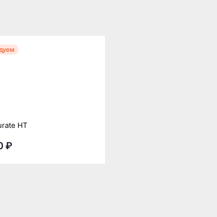
дуем
rate HT
0 ₽