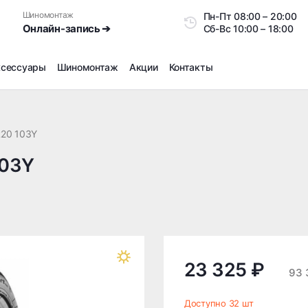
Шиномонтаж
Пн-Пт
08:00 – 20:0
Онлайн-запись ➔
Сб-Вс
10:00 – 18:00
ксессуары
Шиномонтаж
Акции
Контакты
Шиномонтаж
Продажа датчиков давления шин
R20 103Y
Ремонт шин
103Y
Сезонное хранение
Правка дисков
Сезонная переобувка шин
Снятие секреток, проблемных болтов и гаек
Доп услуги на Шиномонтаже
Дошиповка, Ошиповка, Перешиповка зимней резины
23 325 ₽
93 
Шумоизоляция покрышек
Подбор запчастей
Доступно 32 шт