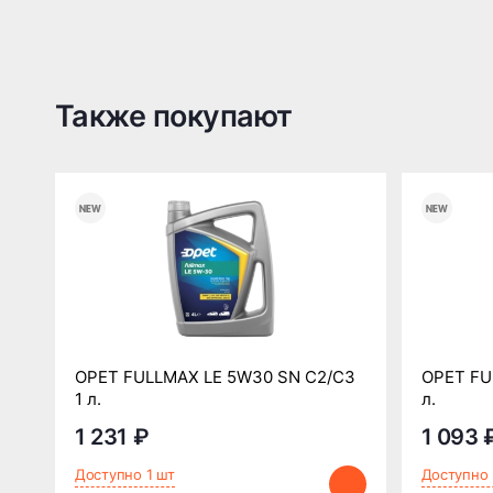
Также покупают
OPET FULLMAX LE 5W30 SN C2/C3
OPET FU
1 л.
л.
1 231 ₽
1 093 
Доступно 1 шт
Доступно 