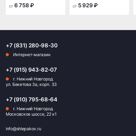
транспортной
транспортной
6 758 ₽
5 929 ₽
от
от
Страна производства: Россия
компании в Нижнем
компании в Нижнем
Новгороде —
Новгороде
Таким образом, автомобильная шина ВШЗ ВЛИ-5
бесплатная
лето — оптимальный выбор для водителей,
ценящих качество, безопасность и комфорт
ПОДРОБНЕЕ ОБ ДОСТАВКЕ
передвижения.
+7 (831) 280-98-30
Интернет-магазин
Оплата заказа
+7 (915) 943-82-07
г. Нижний Новгород
Возможна картой, наличными при получении,
ул. Бекетова 3а, корп. 33
также доступно оформление кредита и
формирование счёта для Юр.Лица
+7 (910) 795-68-64
ПОДРОБНЕЕ ОБ ОПЛАТЕ
г. Нижний Новгород
Московское шоссе, 22 к1
info@shlepakov.ru