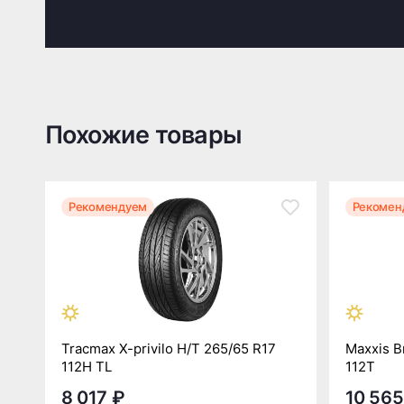
Похожие товары
Рекомендуем
Рекомен
Tracmax X-privilo H/T 265/65 R17
Maxxis B
112H TL
112T
8 017 ₽
10 565