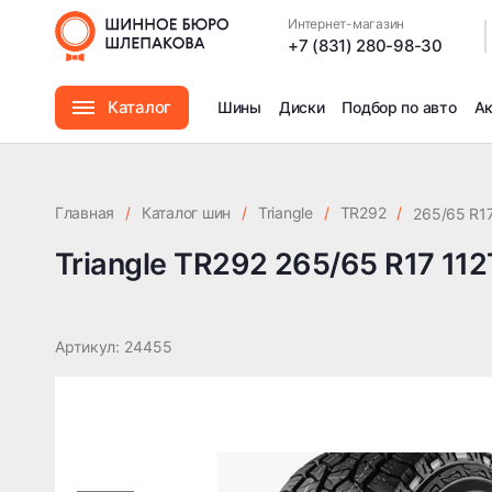
Triangle TR292 265/65 R17 112T TL
Интернет-магазин
|
+7 (831) 280-98-30
Каталог
Шины
Диски
Подбор по авто
А
Шины
Главная
/
Каталог шин
/
Triangle
/
TR292
/
265/65 R17
Диски
Triangle TR292 265/65 R17 112
Автомасла
Артикул: 24455
Аксессуары