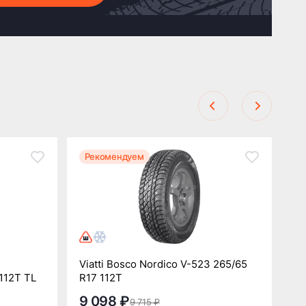
Рекомендуем
Р
Viatti Bosco Nordico V-523 265/65
Sa
112T TL
R17 112T
R1
9 098 ₽
1
9 715 ₽