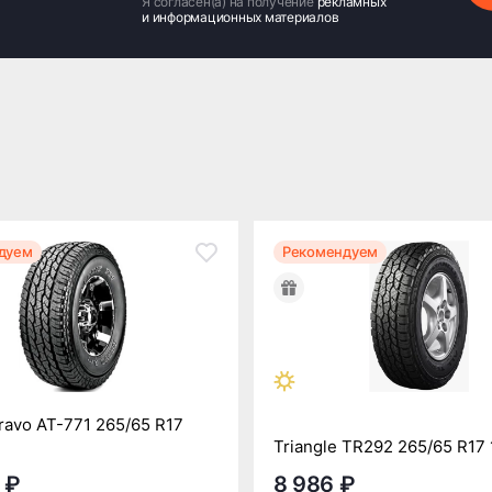
Я согласен(а) на получение
рекламных
и информационных материалов
дуем
Рекомендуем
ravo AT-771 265/65 R17
Triangle TR292 265/65 R17 
 ₽
8 986 ₽