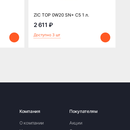
Mo
ZIC TOP 0W20 SN+ C5 1 л.
Е9
2 611 ₽
9
Доступно 3 шт
До
Компания
Покупателям
О компании
Акции