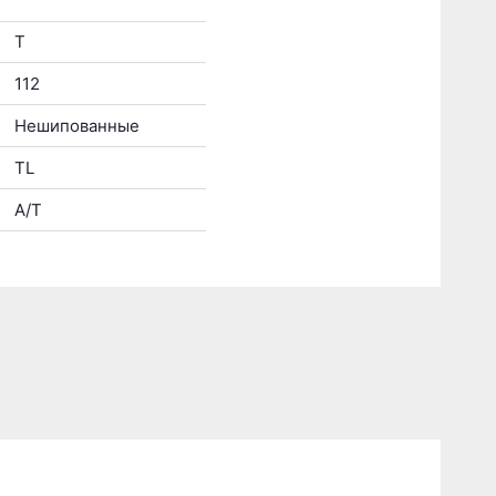
T
112
Нешипованные
TL
A/T